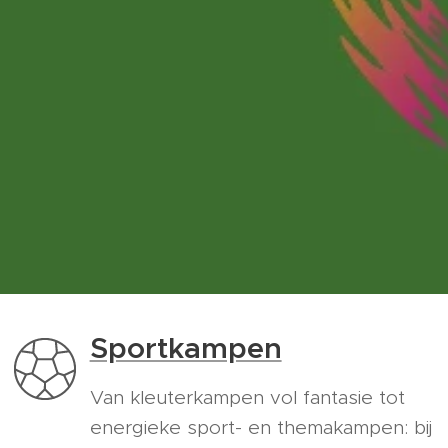
Sportkampen
Van kleuterkampen vol fantasie tot
energieke sport- en themakampen: bij